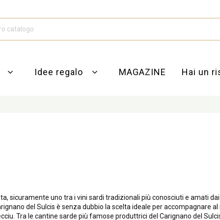
e
Idee regalo
MAGAZINE
Hai un r
ata, sicuramente uno tra i vini sardi tradizionali più conosciuti e amati d
arignano del Sulcis è senza dubbio la scelta ideale per accompagnare al me
becciu. Tra le cantine sarde più famose produttrici del Carignano del Sulc