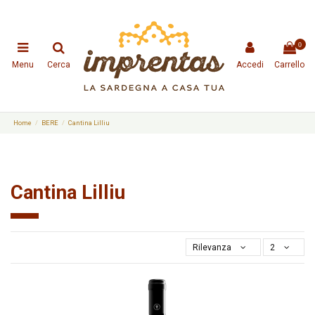
0
Menu
Cerca
Accedi
Carrello
Home
BERE
Cantina Lilliu
Cantina Lilliu
Rilevanza
2