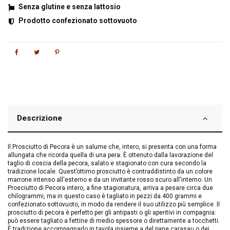
Senza glutine e senza lattosio
Prodotto confezionato sottovuoto
Descrizione
Il Prosciutto di Pecora è un salume che, intero, si presenta con una forma
allungata che ricorda quella di una pera. È ottenuto dalla lavorazione del
taglio di coscia della pecora, salato e stagionato con cura secondo la
tradizione locale. Quest’ottimo prosciutto è contraddistinto da un colore
marrone intenso all'esterno e da un invitante rosso scuro all'interno. Un
Prosciutto di Pecora intero, a fine stagionatura, arriva a pesare circa due
chilogrammi, ma in questo caso è tagliato in pezzi da 400 grammi e
confezionato sottovuoto, in modo da rendere il suo utilizzo più semplice. Il
prosciutto di pecora è perfetto per gli antipasti o gli aperitivi in compagnia:
può essere tagliato a fettine di medio spessore o direttamente a tocchetti.
È tradizione accompagnarlo in tavola insieme a del pane carasau o dei