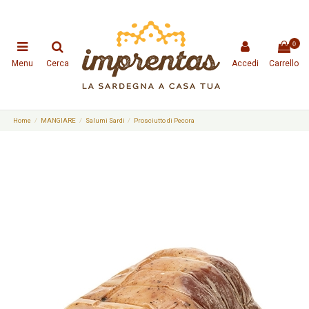
0
Menu
Cerca
Accedi
Carrello
Home
MANGIARE
Salumi Sardi
Prosciutto di Pecora