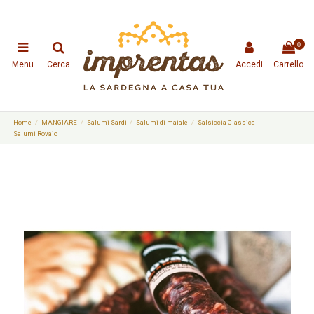
0
Menu
Cerca
Accedi
Carrello
Home
MANGIARE
Salumi Sardi
Salumi di maiale
Salsiccia Classica -
Salumi Rovajo